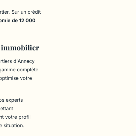
ier. Sur un crédit
omie de 12 000
t immobilier
rtiers d'Annecy
e gamme complète
optimise votre
os experts
ettant
t votre profil
 situation.