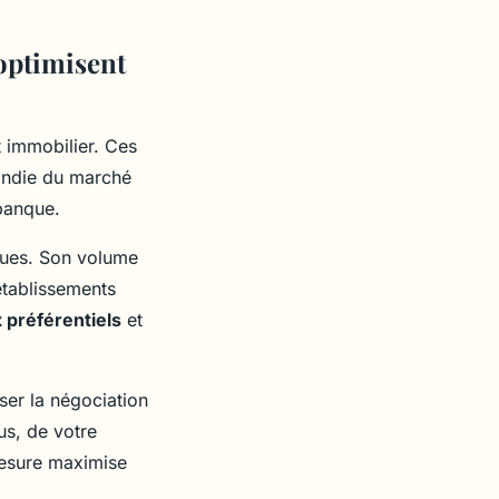
optimisent
t immobilier. Ces
fondie du marché
 banque.
iques. Son volume
établissements
 préférentiels
et
ser la négociation
us, de votre
mesure maximise