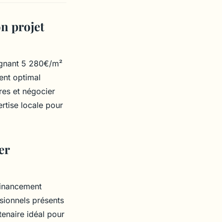
n projet
ignant 5 280€/m²
ent optimal
res et négocier
tise locale pour
er
 financement
sionnels présents
tenaire idéal pour