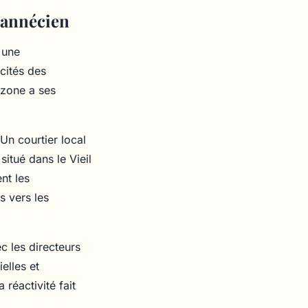
é annécien
 une
icités des
 zone a ses
.
 Un courtier local
itué dans le Vieil
nt les
s vers les
c les directeurs
elles et
réactivité fait