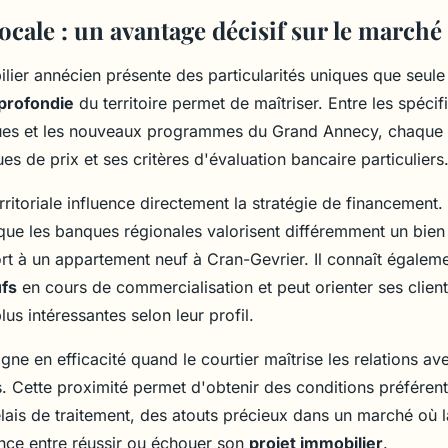
locale : un avantage décisif sur le march
ier annécien présente des particularités uniques que seule
profondie
du territoire permet de maîtriser. Entre les spécif
iques et les nouveaux programmes du Grand Annecy, chaque
s de prix et ses critères d'évaluation bancaire particuliers
rritoriale influence directement la stratégie de financement.
que les banques régionales valorisent différemment un bien s
t à un appartement neuf à Cran-Gevrier. Il connaît égaleme
fs
en cours de commercialisation et peut orienter ses client
lus intéressantes selon leur profil.
ne en efficacité quand le courtier maîtrise les relations ave
. Cette proximité permet d'obtenir des conditions préférenti
lais de traitement, des atouts précieux dans un marché où la 
ence entre réussir ou échouer son
projet immobilier
.