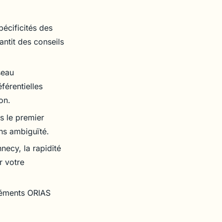
pécificités des
antit des conseils
seau
férentielles
on.
s le premier
ans ambiguïté.
ecy, la rapidité
r votre
gréments ORIAS