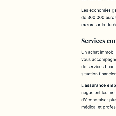
Les économies gén
de 300 000 euros
euros
sur la durée
Services co
Un achat immobili
vous accompagnen
de services finan
situation financiè
L'
assurance emp
négocient les mei
d'économiser plusi
médical et profess