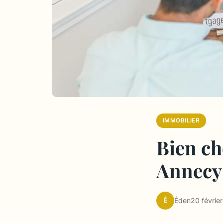
IMMOBILIER
Bien ch
Annecy 
É
Éden
20 févrie