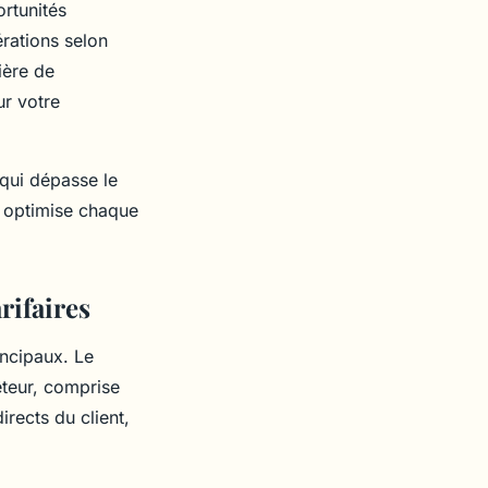
ortunités
érations selon
ière de
ur votre
qui dépasse le
ui optimise chaque
rifaires
incipaux. Le
êteur, comprise
rects du client,